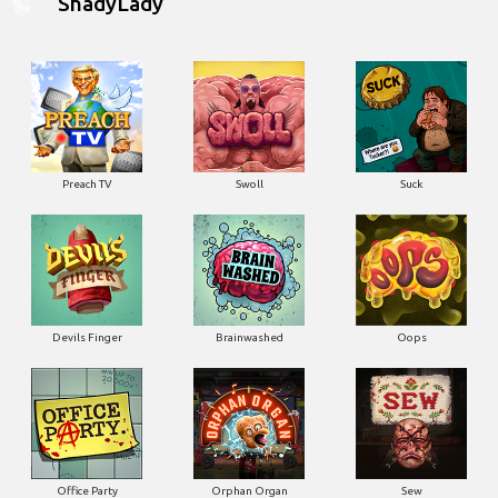
ShadyLady
Preach TV
Swoll
Suck
Devils Finger
Brainwashed
Oops
Office Party
Orphan Organ
Sew